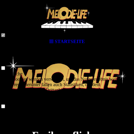
Cookie-Einstellungen
Diese Webseite verwendet Cookies, um Besuchern ein optimales
Nutzererlebnis zu bieten. Bestimmte Inhalte von Drittanbietern werden
nur angezeigt, wenn die entsprechende Option aktiviert ist. Die
Datenverarbeitung kann dann auch in einem Drittland erfolgen.
Weitere Informationen hierzu in der Datenschutzerklärung.
Technisch notwendige
STARTSEITE
Diese Cookies sind zum Betrieb der Webseite notwendig, z.B. zum
Schutz vor Hackerangriffen und zur Gewährleistung eines
konsistenten und der Nachfrage angepassten Erscheinungsbilds der
Seite.
Analytische
Diese Cookies werden verwendet, um das Nutzererlebnis weiter zu
optimieren. Hierunter fallen auch Statistiken, die dem
Webseitenbetreiber von Drittanbietern zur Verfügung gestellt werden,
sowie die Ausspielung von personalisierter Werbung durch die
Nachverfolgung der Nutzeraktivität über verschiedene Webseiten.
Drittanbieter-Inhalte
Diese Webseite bietet möglicherweise Inhalte oder Funktionalitäten an,
die von Drittanbietern eigenverantwortlich zur Verfügung gestellt
werden. Diese Drittanbieter können eigene Cookies setzen, z.B. um
die Nutzeraktivität zu verfolgen oder ihre Angebote zu personalisieren