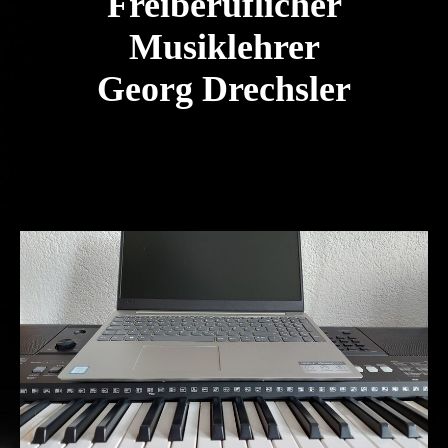
Freiberuflicher
und zu optimieren.
Ablehnen
Musiklehrer
Alle akzeptieren
Speichern
Georg Drechsler
Angebote