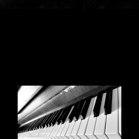
Präsenzunterricht
Einzel- oder Gruppenunterricht
In Naunhof
Dauer nach Vereinbarung
Instrumentalunterricht
Klavier